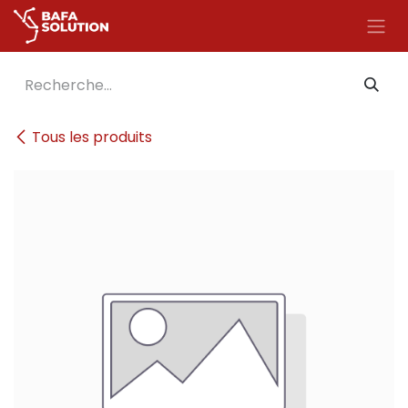
Se rendre au contenu
Tous les produits