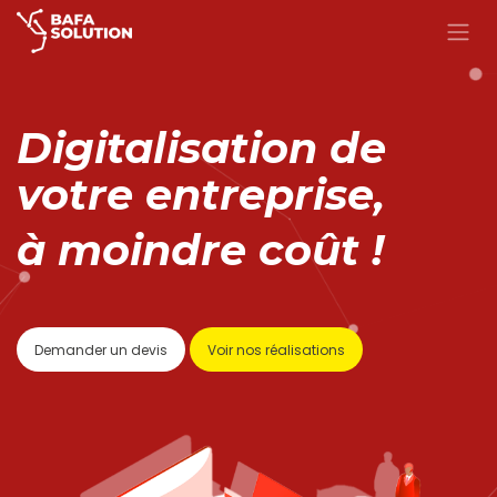
Se rendre au contenu
Digitalisation de
votre entreprise,
à moindre coût !
Demander un de​​vi​​​​​​s​​​​​​​​​​​​
Voir nos réalisations